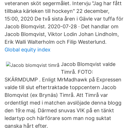
veteranen sköt segermålet. Intervju "Jag har fått
tillbaka kärleken till hockeyn" 22 december,
15:00, 2020 De två sista åren i Gävle var tuffa för
Jacob Blomqvist. 2020-07-28 · Det handlar om
Jacob Blomqvist, Viktor Lodin Johan Lindholm,
Erik Walli Walterholm och Filip Westerlund.
Global equity index
Jacob Blomqvist valde
Timrå. FOTO:
SKÄRMDUMP . Enligt MrMadhawk på Expressen
valde till slut eftertraktade toppcentern Jacob
Blomqvist (ex Brynäs) Timrå. Att Timrå var
ordentligt med i matchen avslöjade denna blogg
den 19:e maj. Därmed snuvas VIK på en tänkt
ledartyp och härförare som man nog suktat
ganska hårt efter.