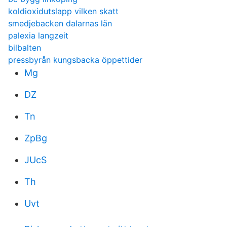
koldioxidutslapp vilken skatt
smedjebacken dalarnas län
palexia langzeit
bilbalten
pressbyrån kungsbacka öppettider
Mg
DZ
Tn
ZpBg
JUcS
Th
Uvt