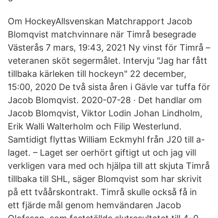
Om HockeyAllsvenskan Matchrapport Jacob
Blomqvist matchvinnare när Timrå besegrade
Västerås 7 mars, 19:43, 2021 Ny vinst för Timrå –
veteranen sköt segermålet. Intervju "Jag har fått
tillbaka kärleken till hockeyn" 22 december,
15:00, 2020 De två sista åren i Gävle var tuffa för
Jacob Blomqvist. 2020-07-28 · Det handlar om
Jacob Blomqvist, Viktor Lodin Johan Lindholm,
Erik Walli Walterholm och Filip Westerlund.
Samtidigt flyttas William Eckmyhl från J20 till a-
laget. – Laget ser oerhört giftigt ut och jag vill
verkligen vara med och hjälpa till att skjuta Timrå
tillbaka till SHL, säger Blomqvist som har skrivit
på ett tvåårskontrakt. Timrå skulle också få in
ett fjärde mål genom hemvändaren Jacob