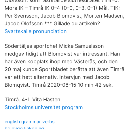
Olofsson, som fastställde slutresultatet till 4–0.
Mora IK – Timrå IK 0–4 (0–0, 0–3, 0–1) Mål, TIK:
Per Svensson, Jacob Blomqvist, Morten Madsen,
Jacob Olofsson *** Gillade du artikeln?
Svartskalle pronunciation
Södertäljes sportchef Micke Samuelsson
medgav tidigt att Blomqvist var intressant. Han
har även kopplats ihop med Västerås, och den
20 maj kunde Sportbladet berätta att även Timrå
var ett hett alternativ. Intervjun med Jacob
Blomqvist. Timrå 2020-08-15 10 min 42 sek.
Timrå. 4-1. Vita Hästen.
Stockholms universitet program
english grammar verbs
bc bygg linköping