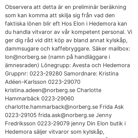
Observera att detta är en preliminär beräkning
som kan komma att skilja sig från vad den
faktiska lönen blir eft Hos Elon i Hedemora kan
du handla vitvaror av vår kompetent personal. Vi
ger dig råd vid ditt köp av bland annat kylskåp,
dammsugare och kaffebryggare. Säker mailbox:
lon@norberg.se (namn på handläggare i
ämnesraden) Lönegrupp: Avesta och Hedemora
Gruppnr: 0223-29280 Samordnare: Kristina
Adéen-Karlsson 0223-29070
kristina.adeen@norberg.se Charlotte
Hammarbäck 0223-29060
charlotte.hammarback@norberg.se Frida Ask
0223-29105 frida.ask@norberg.se Jenny
Fredriksson 0223-29079 jenny Din Elon butik i
Hedemora säljer vitvaror som kylskåp,