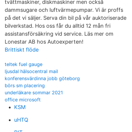
tvättmaskiner, diskmaskiner men också
dammsugare och luftvärmepumpar. Vi är proffs
på det vi säljer. Serva din bil på vår auktoriserade
bilverkstad. Hos oss får du alltid 12 mån fri
assistansförsäkring vid service. Läs mer om
Lonestar AB hos Autoexperten!
Brittiskt flöde
teltek fuel gauge
ljusdal hälsocentral mail
konferensvärdinna jobb göteborg
börs sm placering
underläkare sommar 2021
office microsoft
KSM
uHTQ